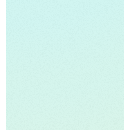
établir des prévisions.
Il y en a bien plus que ce que nous pouvons
énumérer ici, et c'est pourquoi il est
recommandé d'organiser des sessions de
formation à l'échelle de l'entreprise : les
organisations qui prennent l'IA au sérieux doivent
comprendre l'IA au sérieux. Ils comprennent les
forces et les faiblesses relatives des LLM, par
exemple, afin de comprendre la meilleure façon
de les déployer et les comportements
organisationnels requis pour travailler
efficacement à leurs côtés.
Pour s'en assurer, l'organisation doit disposer
d'une personne chargée de favoriser cette
compréhension, ainsi que d'une stratégie globale