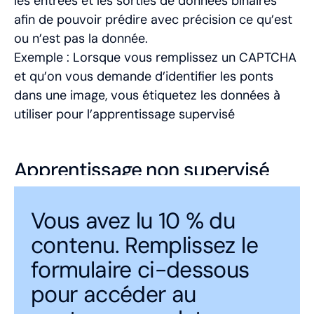
les entrées et les sorties de données binaires
afin de pouvoir prédire avec précision ce qu’est
ou n’est pas la donnée.
Exemple : Lorsque vous remplissez un CAPTCHA
et qu’on vous demande d’identifier les ponts
dans une image, vous étiquetez les données à
utiliser pour l’apprentissage supervisé
Apprentissage non supervisé
(Unsupervised learning)
Vous avez lu 10 % du
Ce modèle d'apprentissage automatique ne
contenu. Remplissez le
s’appuie sur aucune clé de réponse ou étiquette.
formulaire ci-dessous
Les algorithmes tentent de trouver des modèles
pour accéder au
et des structures cachés dans l'ensemble de
données. C’est le type d’apprentissage qui