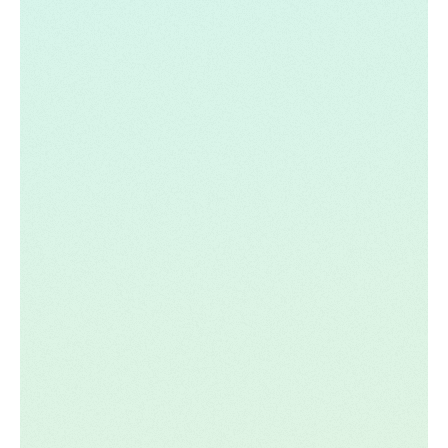
pour l'entreprise, ce qui est abordé dans notre
prochain principe.
02. Ils font confiance à leur
responsable du FP&A pour
piloter leur stratégie d'IA
Selon Gartner, confier les efforts en matière d'IA
au responsable du FP&A ou de l'analyse
financière augmente les chances de succès de
50 %. Lorsque les efforts sont menés par la
comptabilité ou le contrôle de gestion, les
organisations sont deux fois plus susceptibles
d'échouer. Il existe plusieurs raisons qui font que
ces rôles conviennent bien.