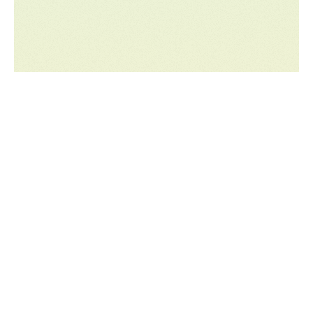
Exploratory stage
AI initiatives are scattered and not
strategically aligned with business goals.
There may be small-scale AI experiments,
often driven by individual teams or
departments.
Experimentation with AI solutions in
isolated use cases, but there’s little cross-
functional collaboration or a coherent AI
strategy.
Challenges here may include lack of
leadership support and an insufficient
understanding of AI’s potential value, and