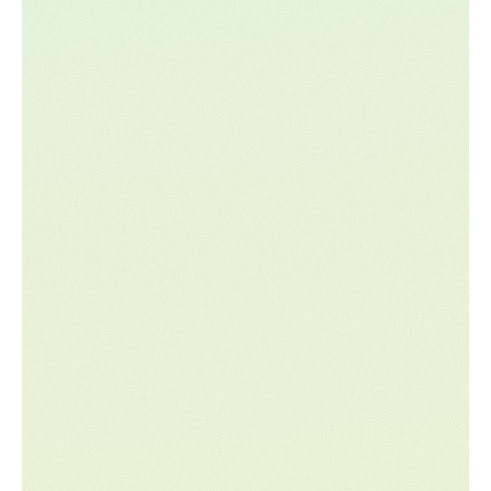
interfonctionnelles qui seront nécessaires pour
entraîner et exécuter des modèles d'IA. La
gestion des données est déjà un élément
essentiel de la fonction FP&A, une compétence
utile à acquérir à l'ère de l'IA.
03. Ils comprennent le cadre
de maturité de l'IA
Il est essentiel de comprendre où vous vous
trouvez et où vous voulez aller. Tout le monde a
de grands objectifs, mais beaucoup d'entre eux,
qui obtiennent le meilleur rendement aujourd'hui,
ont :