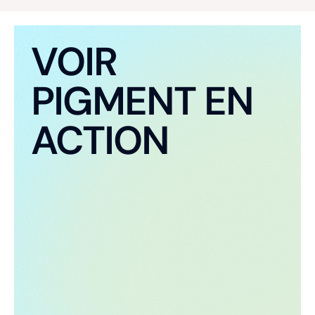
données textuelles, parfois des centaines de
milliards de paramètres. Les LLM apprennent les
VOIR
relations statistiques à partir de documents
texte grâce à un processus combiné
autosupervisé et semi-supervisé. Generative
PIGMENT EN
Pre-trained Transformer (GPT) est un LLM créé
par OpenAI, mais d'autres exemples incluent
ACTION
Gemini de Google et Claude d'Anthropic.
Automatisation robotique des
processus
Utilisé pour automatiser les tâches répétitives
traditionnellement effectuées par des humains.
Les « robots » RPA interagissent avec les