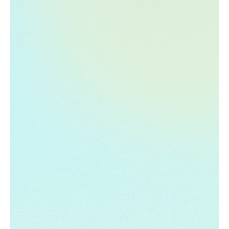
systèmes et applications numériques d'une
manière qui imite la façon dont un humain les
exploiterait. La RPA aide les organisations à
améliorer leur efficacité, à réduire les erreurs
humaines et à libérer les employés pour qu'ils
puissent se concentrer sur des tâches plus
stratégiques.
Analyses prédictives
Utilise des données historiques, des algorithmes
statistiques et des techniques d'apprentissage
automatique pour prédire les résultats ou les
tendances futurs. Cela implique l'analyse des
données passées pour identifier des modèles et
des relations, qui sont ensuite utilisées pour