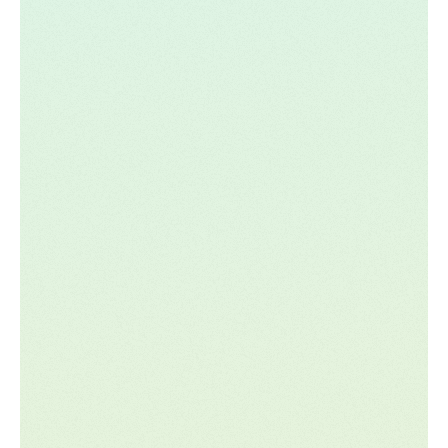
Tout d'abord, ils ont une solide expérience
analytique. Le FP&A nécessite une
compréhension approfondie des données
financières, des prévisions et de la planification
stratégique. Les mêmes caractéristiques qui
font d'une personne une bonne personne en
FP&A lui permettent de savoir où et comment
l'IA peut être utilisée au mieux.
Deuxièmement, ils sont liés à l'entreprise à un
niveau stratégique profond. Le FP&A se situe à
l'intersection de différentes unités commerciales
(ventes, marketing, opérations) et est donc très
au fait de ce qui se passe dans l'organisation
dans son ensemble.
Enfin, ils ont accès et autorité sur les données