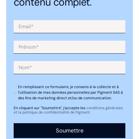
contenu complet.
ressemble le plus à la façon dont les humains
fonctionnent (selon leur intuition et leur
expérience). Parmi les cas d usage fréquent de
ce type d'apprentissage, on retrouve la
détection de fraudes.
Réseaux neuronaux
Technique d'apprentissage automatique qui
En remplissant ce formulaire, je consens à la collecte et à
utilise des neurones artificiels, ou nœuds, pour
l'utilisation de mes données personnelles par Pigment SAS à
traiter les données d'une manière qui imite le
des fins de marketing direct et/ou de communication.
cerveau humain.
En cliquant sur "Soumettre", j'accepte les
conditions générales
et la politique de confidentialité de Pigment.
Apprentissage profond (Deep