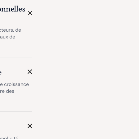
onnelles
cteurs, de
taux de
e
de croissance
ire des
implicité