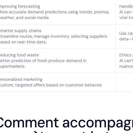
mproving forecasting
Handli
ore accurate demand predictions using trends, promos,
AI can
eather, and social media.
viral t
marter supply chains
Use cas
treamline routes, manage inventory, selecting suppliers
data—it
ased on real-time data.
Reducing food waste
Ethics
etter prediction of fresh produce demand in
AI can’
supermarkets.
nuance
ersonalized marketing
ustom, targeted offers based on customer behavior.
Comment accompag