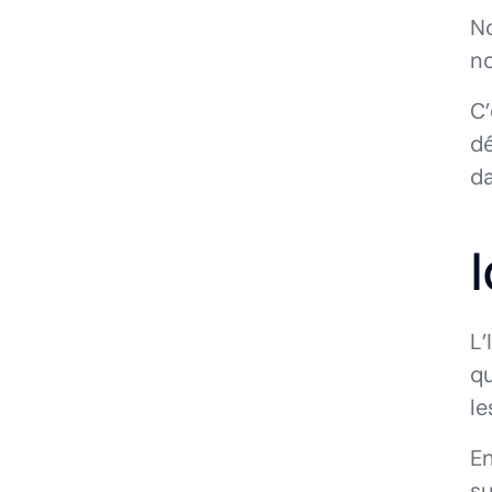
No
n
C’
dé
da
I
L’
qu
le
En
su