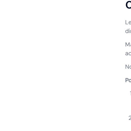
Le
di
Ma
a
N
Po