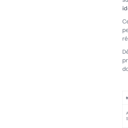
id
Ce
pe
ré
Dè
pr
do
A
S