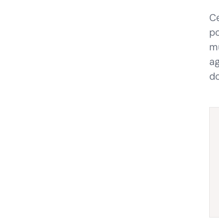
Ce
po
mu
ag
d