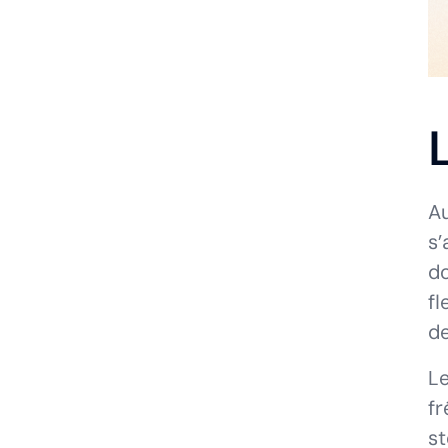
Au
s’
do
fl
de
Le
fr
st