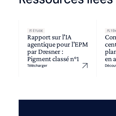
ÉTUDE
TÉ
Rapport sur l'IA
Com
agentique pour l'EPM
cent
par Dresner :
plan
Pigment classé n°1
en 
Télécharger
Décou