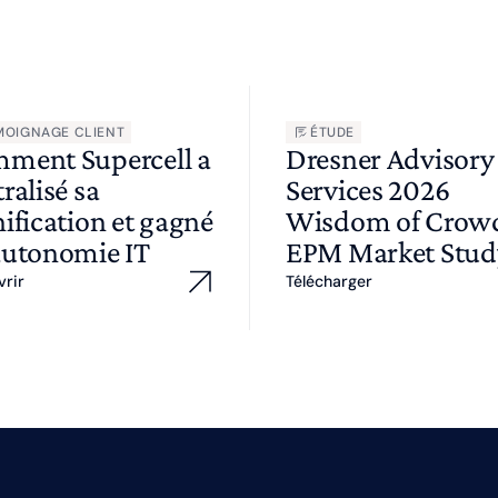
MOIGNAGE CLIENT
ÉTUDE
ment Supercell a
Dresner Advisory
ralisé sa
Services 2026
ification et gagné
Wisdom of Cro
autonomie IT
EPM Market Stud
vrir
Télécharger