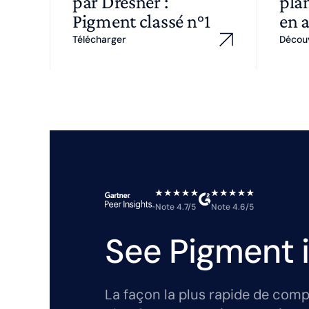
par Dresner :
plan
Pigment classé n°1
en 
Télécharger
Décou
Note 4.7/5
Note 4.6/5
See Pigment i
La façon la plus rapide de comp