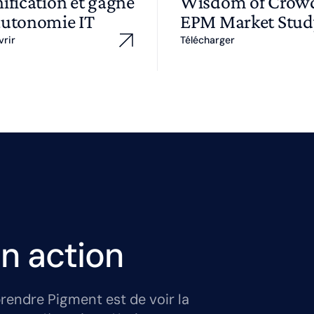
ification et gagné
Wisdom of Cro
autonomie IT
EPM Market Stud
vrir
Télécharger
n action
rendre Pigment est de voir la