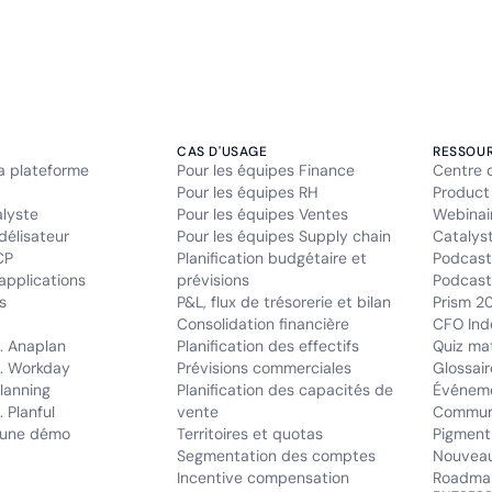
CAS D'USAGE
RESSOU
la plateforme
Pour les équipes Finance
Centre 
Pour les équipes RH
Product
alyste
Pour les équipes Ventes
Webinai
délisateur
Pour les équipes Supply chain
Catalys
CP
Planification budgétaire et
Podcast
applications
prévisions
Podcast 
s
P&L, flux de trésorerie et bilan
Prism 2
Consolidation financière
CFO Ind
. Anaplan
Planification des effectifs
Quiz mat
. Workday
Prévisions commerciales
Glossair
lanning
Planification des capacités de
Événem
 Planful
vente
Commun
une démo
Territoires et quotas
Pigment
Segmentation des comptes
Nouveau
Incentive compensation
Roadma