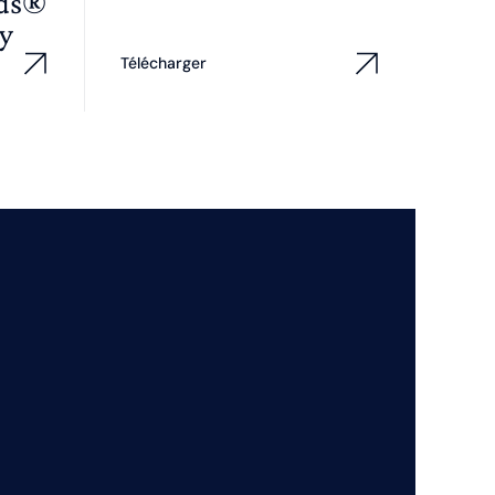
wds®
y
Télécharger