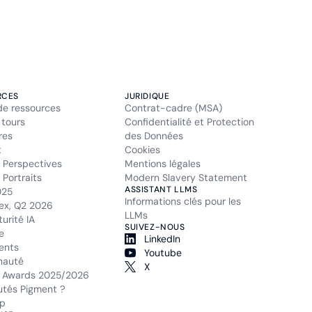
RCES
JURIDIQUE
de ressources
Contrat-cadre (MSA)
 tours
Confidentialité et Protection
res
des Données
t
Cookies
 Perspectives
Mentions légales
Portraits
Modern Slavery Statement
ASSISTANT LLMS
025
Informations clés pour les
ex, Q2 2026
LLMs
urité IA
SUIVEZ-NOUS
e
LinkedIn
ents
Youtube
auté
X
 Awards 2025/2026
tés Pigment ?
p