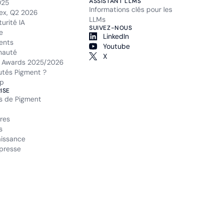
ASSISTANT LLMS
025
Informations clés pour les
ex, Q2 2026
LLMs
urité IA
SUIVEZ-NOUS
e
LinkedIn
ents
Youtube
auté
X
 Awards 2025/2026
tés Pigment ?
p
ISE
s de Pigment
res
s
issance
presse