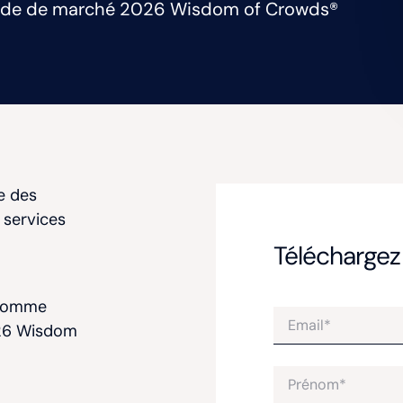
tude de marché 2026 Wisdom of Crowds®
e des
t services
Téléchargez 
 comme
026 Wisdom