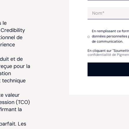
 le
Credibility
En remplissant ce formu
tionnel de
données personnelles p
de communication.
érience
En cliquant sur "Soumettr
confidentialité de Pigmen
duit et de
reçue pour la
ation
t technique
te valeur
session (TCO
)
irmant la
parfait
. Les