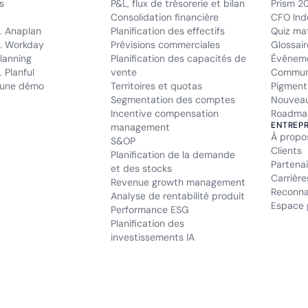
s
P&L, flux de trésorerie et bilan
Prism 2
Consolidation financière
CFO Ind
. Anaplan
Planification des effectifs
Quiz mat
. Workday
Prévisions commerciales
Glossair
lanning
Planification des capacités de
Événem
 Planful
vente
Commun
une démo
Territoires et quotas
Pigment
Segmentation des comptes
Nouveau
Incentive compensation
Roadma
ENTREPR
management
À propo
S&OP
Clients
Planification de la demande
Partenai
et des stocks
Carrière
Revenue growth management
Reconna
Analyse de rentabilité produit
Espace 
Performance ESG
Planification des
investissements IA