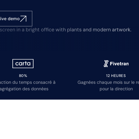
live demo
80%
12 HEURES
ction du temps consacré à
Gagnées chaque mois sur le r
’agrégation des données
pour la direction