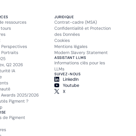
RCES
JURIDIQUE
de ressources
Contrat-cadre (MSA)
 tours
Confidentialité et Protection
res
des Données
t
Cookies
 Perspectives
Mentions légales
Portraits
Modern Slavery Statement
ASSISTANT LLMS
025
Informations clés pour les
ex, Q2 2026
LLMs
urité IA
SUIVEZ-NOUS
e
LinkedIn
ents
Youtube
auté
X
 Awards 2025/2026
tés Pigment ?
p
ISE
s de Pigment
res
s