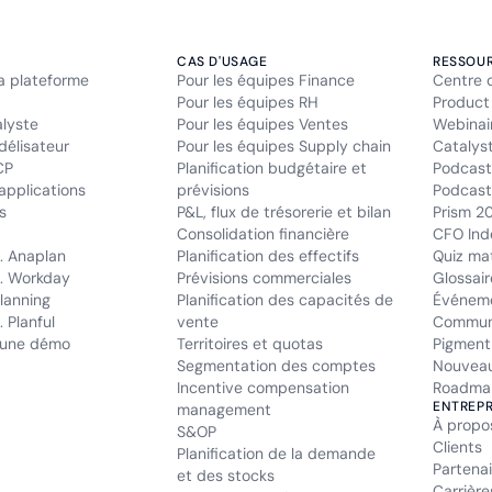
CAS D'USAGE
RESSOU
la plateforme
Pour les équipes Finance
Centre 
Pour les équipes RH
Product
alyste
Pour les équipes Ventes
Webinai
délisateur
Pour les équipes Supply chain
Catalys
CP
Planification budgétaire et
Podcast
applications
prévisions
Podcast 
s
P&L, flux de trésorerie et bilan
Prism 2
Consolidation financière
CFO Ind
. Anaplan
Planification des effectifs
Quiz mat
. Workday
Prévisions commerciales
Glossair
lanning
Planification des capacités de
Événem
 Planful
vente
Commun
une démo
Territoires et quotas
Pigment
Segmentation des comptes
Nouveau
Incentive compensation
Roadma
ENTREPR
management
À propo
S&OP
Clients
Planification de la demande
Partenai
et des stocks
Carrière