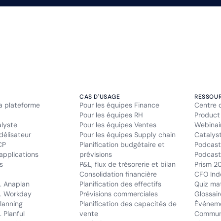
CAS D'USAGE
RESSOU
la plateforme
Pour les équipes Finance
Centre 
Pour les équipes RH
Product
alyste
Pour les équipes Ventes
Webinai
délisateur
Pour les équipes Supply chain
Catalys
CP
Planification budgétaire et
Podcast
applications
prévisions
Podcast 
s
P&L, flux de trésorerie et bilan
Prism 2
Consolidation financière
CFO Ind
. Anaplan
Planification des effectifs
Quiz mat
. Workday
Prévisions commerciales
Glossair
lanning
Planification des capacités de
Événem
 Planful
vente
Commun