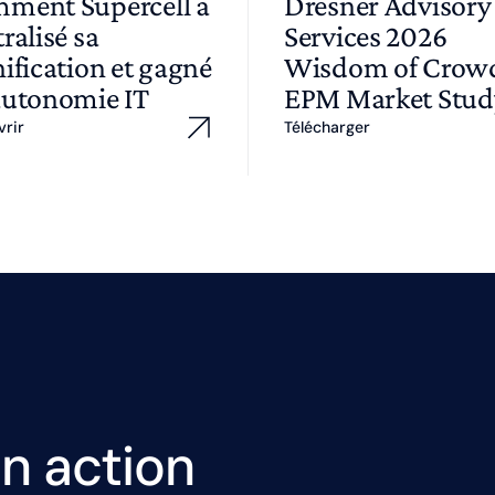
ment Supercell a
Dresner Advisory
ralisé sa
Services 2026
ification et gagné
Wisdom of Cro
autonomie IT
EPM Market Stud
vrir
Télécharger
n action