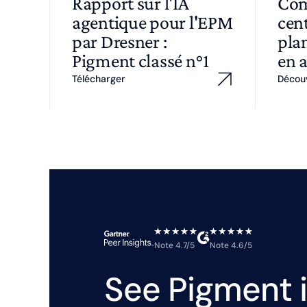
Rapport sur l'IA
Com
agentique pour l'EPM
cent
par Dresner :
plan
Pigment classé n°1
en 
Télécharger
Décou
Note 4.7/5
Note 4.6/5
See Pigment i