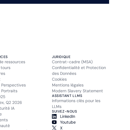
RCES
JURIDIQUE
de ressources
Contrat-cadre (MSA)
 tours
Confidentialité et Protection
res
des Données
t
Cookies
 Perspectives
Mentions légales
Portraits
Modern Slavery Statement
ASSISTANT LLMS
025
Informations clés pour les
ex, Q2 2026
LLMs
urité IA
SUIVEZ-NOUS
e
LinkedIn
ents
Youtube
auté
X