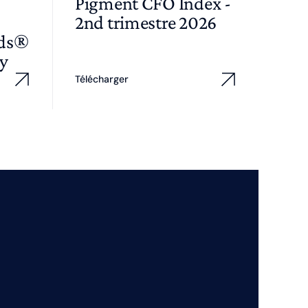
Pigment CFO Index -
2nd trimestre 2026
wds®
y
Télécharger