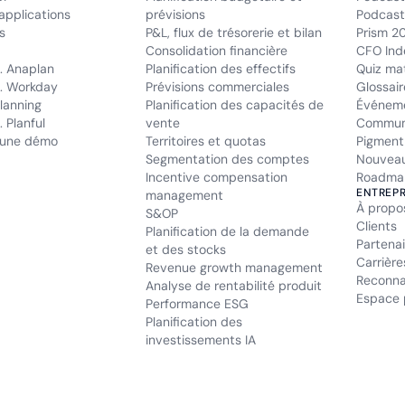
applications
prévisions
Podcast 
s
P&L, flux de trésorerie et bilan
Prism 2
Consolidation financière
CFO Ind
. Anaplan
Planification des effectifs
Quiz mat
. Workday
Prévisions commerciales
Glossair
lanning
Planification des capacités de
Événem
 Planful
vente
Commun
une démo
Territoires et quotas
Pigment
Segmentation des comptes
Nouveau
Incentive compensation
Roadma
ENTREPR
management
À propo
S&OP
Clients
Planification de la demande
Partenai
et des stocks
Carrière
Revenue growth management
Reconna
Analyse de rentabilité produit
Espace 
Performance ESG
Planification des
investissements IA