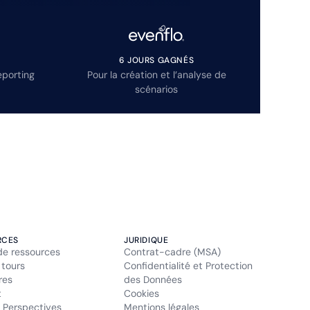
6 JOURS GAGNÉS
eporting
Pour la création et l’analyse de
scénarios
RCES
JURIDIQUE
de ressources
Contrat-cadre (MSA)
 tours
Confidentialité et Protection
res
des Données
t
Cookies
 Perspectives
Mentions légales