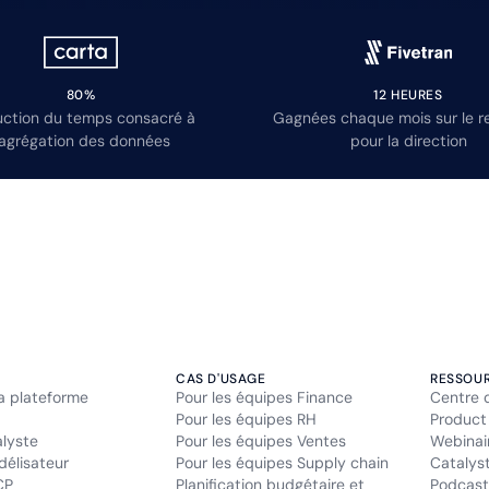
80%
12 HEURES
ction du temps consacré à
Gagnées chaque mois sur le r
’agrégation des données
pour la direction
CAS D'USAGE
RESSOU
la plateforme
Pour les équipes Finance
Centre 
Pour les équipes RH
Product
alyste
Pour les équipes Ventes
Webinai
délisateur
Pour les équipes Supply chain
Catalys
CP
Planification budgétaire et
Podcast