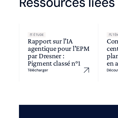
Ressources liées
ÉTUDE
TÉ
Rapport sur l'IA
Com
agentique pour l'EPM
cent
par Dresner :
plan
Pigment classé n°1
en 
Télécharger
Décou