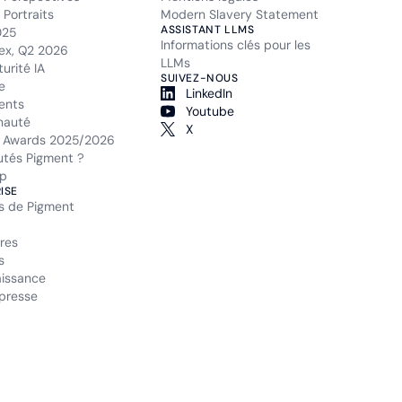
Portraits
Modern Slavery Statement
ASSISTANT LLMS
025
Informations clés pour les
ex, Q2 2026
LLMs
urité IA
SUIVEZ-NOUS
e
LinkedIn
ents
Youtube
auté
X
 Awards 2025/2026
tés Pigment ?
p
ISE
s de Pigment
res
s
issance
presse