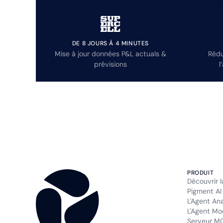
DE 8 JOURS À 4 MINUTES
Mise à jour données P&L actuals &
Rédu
prévisions
l
PRODUIT
Découvrir 
Pigment AI
L'Agent An
L'Agent Mo
Serveur M