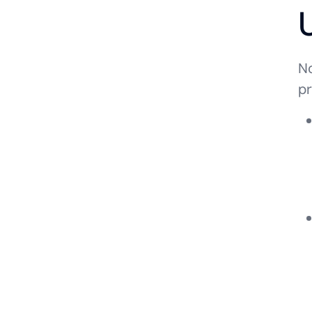
No
pr