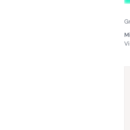
Gr
M
Vi