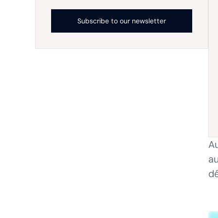
Au
au
dé