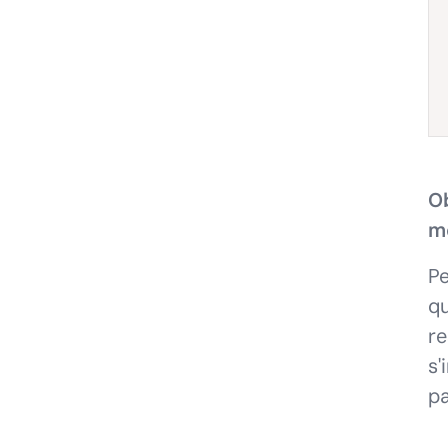
O
m
Pe
qu
re
s'
pa