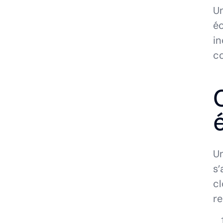
Un
éc
in
co
Un
s’
cl
re