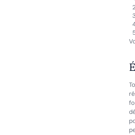
Vo
É
To
ré
fo
dé
po
pe