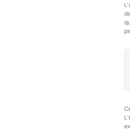
L’
de
qu
pe
Ce
L’
ex