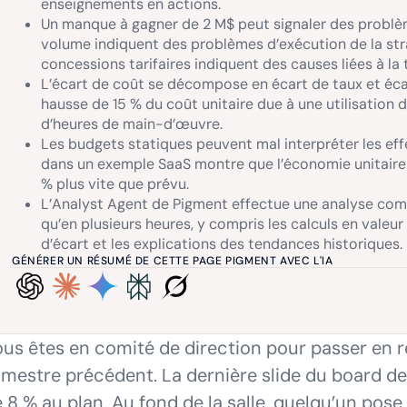
enseignements en actions.
Un manque à gagner de 2 M$ peut signaler des problème
volume indiquent des problèmes d’exécution de la str
concessions tarifaires indiquent des causes liées à la t
L’écart de coût se décompose en écart de taux et éca
hausse de 15 % du coût unitaire due à une utilisation 
d’heures de main-d’œuvre.
Les budgets statiques peuvent mal interpréter les effe
dans un exemple SaaS montre que l’économie unitaire 
% plus vite que prévu.
L’Analyst Agent de Pigment effectue une analyse com
qu’en plusieurs heures, y compris les calculs en valeu
d’écart et les explications des tendances historiques.
GÉNÉRER UN RÉSUMÉ DE CETTE PAGE PIGMENT AVEC L'IA
us êtes en comité de direction pour passer en 
imestre précédent. La dernière slide du board dec
 8 % au plan. Au fond de la salle, quelqu’un pos