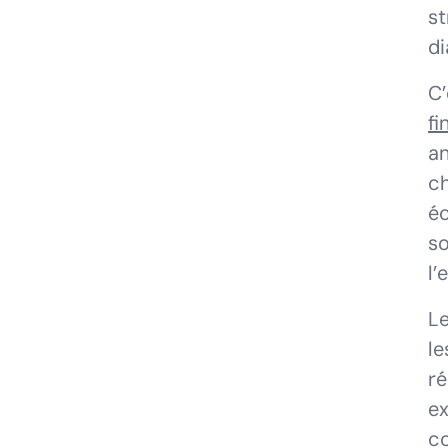
st
di
C’
fi
an
ch
éc
so
l’
Le
le
ré
ex
co