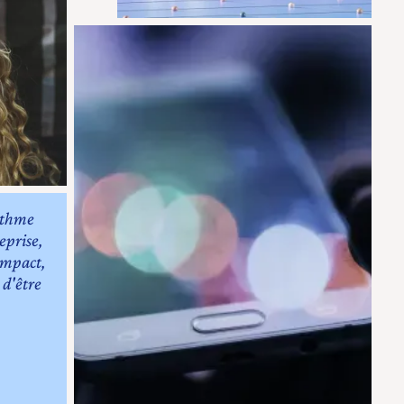
ythme
eprise,
'impact,
 d'être