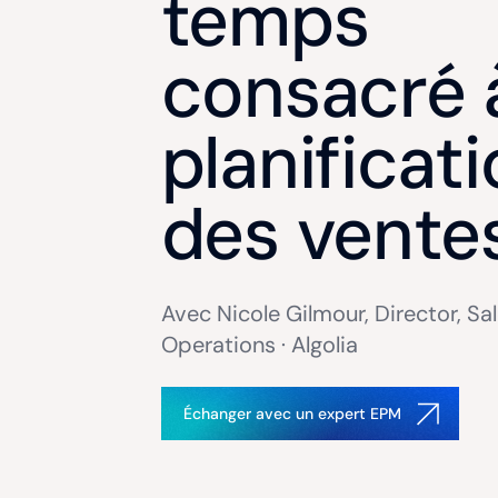
temps
consacré à
planificat
des vente
Avec Nicole Gilmour, Director, Sa
Operations · Algolia
Échanger avec un expert EPM