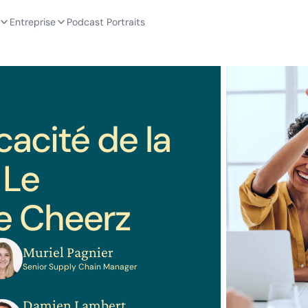
Entreprise
Podcast Portraits
icacité de la
 Le
e Cheerz
Muriel Pagnier
Senior Supply Chain Manager
Damien Lambert