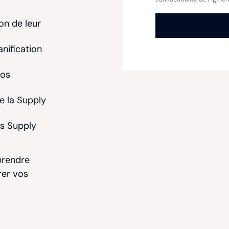
on de leur
nification
vos
e la Supply
és Supply
prendre
rer vos