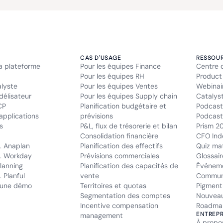
CAS D'USAGE
RESSOU
la plateforme
Pour les équipes Finance
Centre 
Pour les équipes RH
Product
alyste
Pour les équipes Ventes
Webinai
délisateur
Pour les équipes Supply chain
Catalys
CP
Planification budgétaire et
Podcast
applications
prévisions
Podcast 
s
P&L, flux de trésorerie et bilan
Prism 2
Consolidation financière
CFO Ind
. Anaplan
Planification des effectifs
Quiz mat
. Workday
Prévisions commerciales
Glossair
lanning
Planification des capacités de
Événem
 Planful
vente
Commun
une démo
Territoires et quotas
Pigment
Segmentation des comptes
Nouveau
Incentive compensation
Roadma
ENTREPR
management
À propo