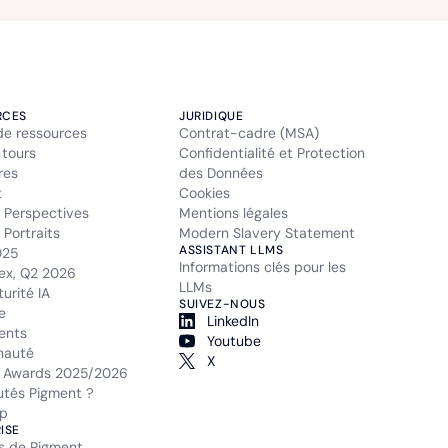
RCES
JURIDIQUE
de ressources
Contrat-cadre (MSA)
 tours
Confidentialité et Protection
res
des Données
t
Cookies
 Perspectives
Mentions légales
Portraits
Modern Slavery Statement
ASSISTANT LLMS
025
Informations clés pour les
ex, Q2 2026
LLMs
urité IA
SUIVEZ-NOUS
e
LinkedIn
ents
Youtube
auté
X
 Awards 2025/2026
tés Pigment ?
p
ISE
s de Pigment