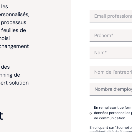
 les
rsonnalisés,
n processus
feuilles de
hoisi
e changement
 des
anning de
ert solution
En remplissant ce formu
t
données personnelles p
de communication.
En cliquant sur "Soumettr
confidentialité de Pigmen