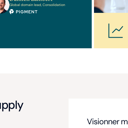
Global domain lead, Consolidation
upply
Visionner m