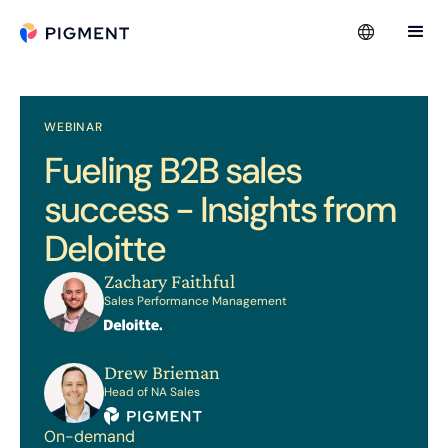
WEBINAR
Fueling B2B sales
success - Insights from
Deloitte
Zachary Faithful
Sales Performance Management
Drew Brieman
Head of NA Sales
On-demand