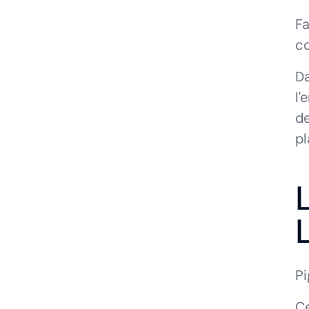
Fa
co
Da
l'
de
pl
Pi
Ce