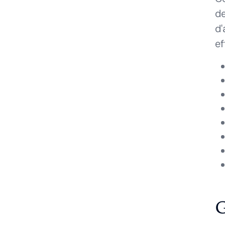
de
d'
ef
G