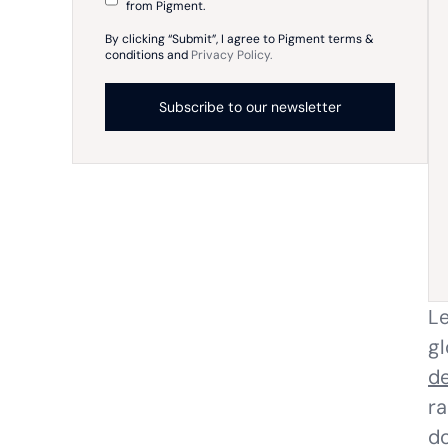
from Pigment.
By clicking “Submit”, I agree to Pigment terms &
conditions and
Privacy Policy.
Le
gl
de
ra
d