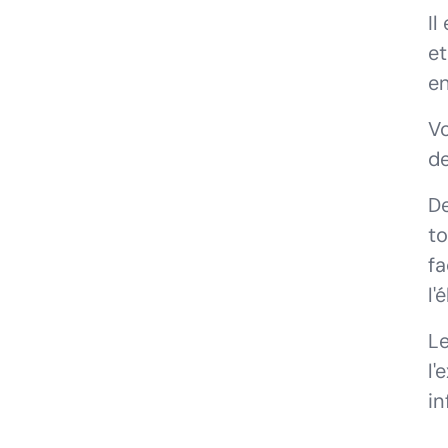
Il
et
en
V
de
De
to
fa
l'
Le
l'
in