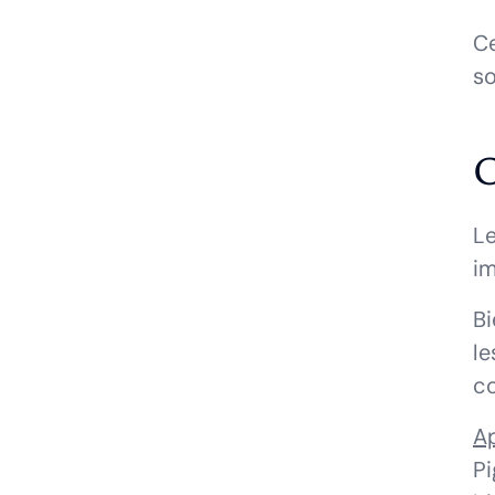
Ce
so
C
Le
im
Bi
le
co
Ap
P