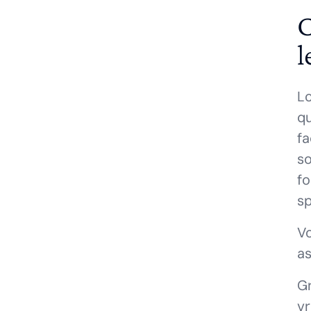
C
l
L
qu
fa
so
fo
sp
Vo
as
Gr
vr