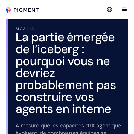
BLOG
IA
La partie émergée
de l’iceberg :
pourquoi vous ne
devriez
probablement pas
construire vos
agents en interne
À mesure que les capacités d’IA agentique
évoluent, de nombreuses équipes se