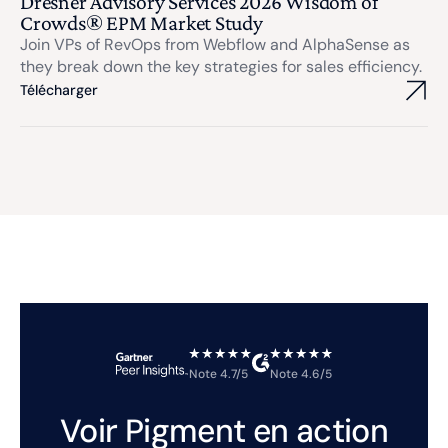
Dresner Advisory Services 2026 Wisdom of
Crowds® EPM Market Study
Join VPs of RevOps from Webflow and AlphaSense as
they break down the key strategies for sales efficiency.
Télécharger
Note 4.7/5
Note 4.6/5
Voir Pigment en action