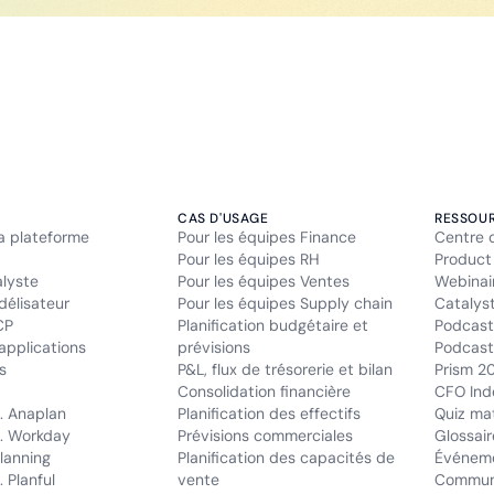
CAS D'USAGE
RESSOU
la plateforme
Pour les équipes Finance
Centre 
Pour les équipes RH
Product
alyste
Pour les équipes Ventes
Webinai
délisateur
Pour les équipes Supply chain
Catalys
CP
Planification budgétaire et
Podcast
applications
prévisions
Podcast 
s
P&L, flux de trésorerie et bilan
Prism 2
Consolidation financière
CFO Ind
. Anaplan
Planification des effectifs
Quiz mat
. Workday
Prévisions commerciales
Glossair
lanning
Planification des capacités de
Événem
 Planful
vente
Commun