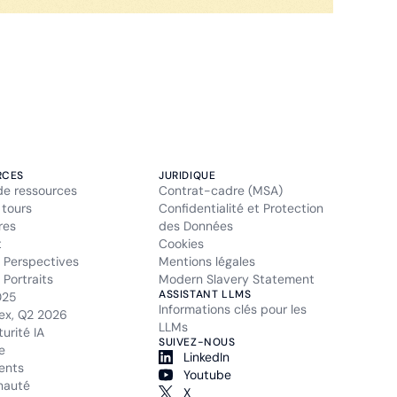
RCES
JURIDIQUE
de ressources
Contrat-cadre (MSA)
 tours
Confidentialité et Protection
res
des Données
t
Cookies
 Perspectives
Mentions légales
Portraits
Modern Slavery Statement
ASSISTANT LLMS
025
Informations clés pour les
ex, Q2 2026
LLMs
urité IA
SUIVEZ-NOUS
e
LinkedIn
ents
Youtube
auté
X