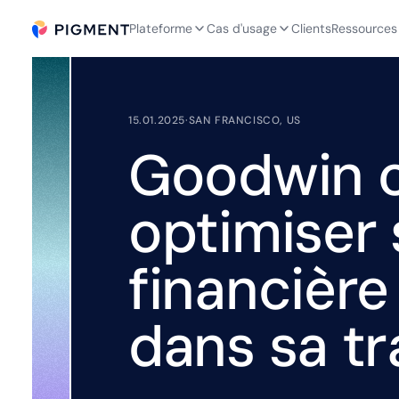
Plateforme
Cas d'usage
Clients
Ressources
15.01.2025
·
SAN FRANCISCO, US
Goodwin c
optimiser 
financière
dans sa t