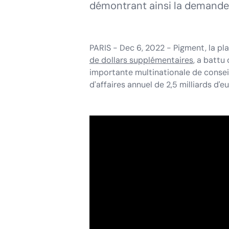
démontrant ainsi la demande 
PARIS - Dec 6, 2022 - Pigment, la p
de dollars supplémentaires
, a battu
importante multinationale de conseil
d'affaires annuel de 2,5 milliards d'eu