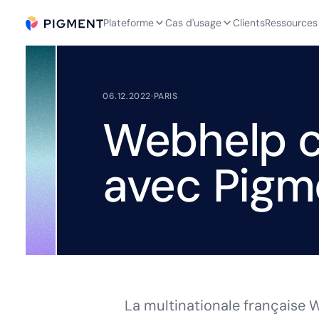
Plateforme
Cas d'usage
Clients
Ressources
06.12.2022
·
PARIS
Webhelp c
avec Pigm
La multinationale française W