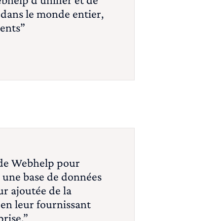
 dans le monde entier,
ients”
e de Webhelp pour
er une base de données
ur ajoutée de la
 en leur fournissant
rise.”