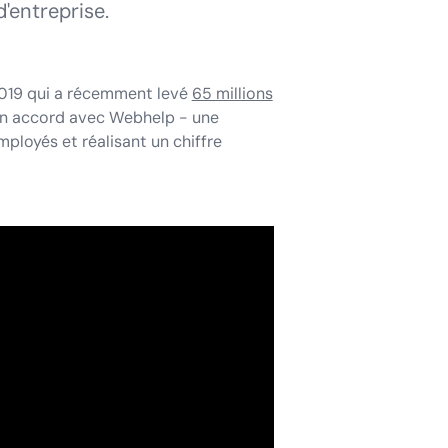
'entreprise.
 2019 qui a récemment levé
65 millions
e un accord avec Webhelp - une
ployés et réalisant un chiffre