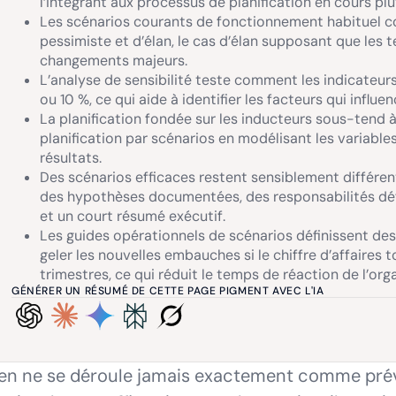
l’intégrant aux processus de planification en cours pl
Les scénarios courants de fonctionnement habituel c
pessimiste et d’élan, le cas d’élan supposant que les
changements majeurs.
L’analyse de sensibilité teste comment les indicateurs
ou 10 %, ce qui aide à identifier les facteurs qui influe
La planification fondée sur les inducteurs sous-tend à l
planification par scénarios en modélisant les variables
résultats.
Des scénarios efficaces restent sensiblement différent
des hypothèses documentées, des responsabilités défi
et un court résumé exécutif.
Les guides opérationnels de scénarios définissent de
geler les nouvelles embauches si le chiffre d’affaire
trimestres, ce qui réduit le temps de réaction de l’org
GÉNÉRER UN RÉSUMÉ DE CETTE PAGE PIGMENT AVEC L'IA
en ne se déroule jamais exactement comme prévu.