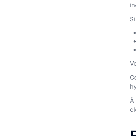
in
Si
Vo
Ce
h
À 
cl