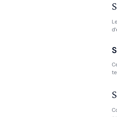
S
Le
d’
S
Ce
te
S
Co