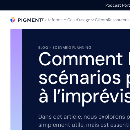
Podcast Portr
Plateforme
Cas d'usage
Clients
Ressources
BLOG
SCENARIO PLANNING
Comment la
scénarios 
à l’imprévi
Dans cet article, nous explorons p
simplement utile, mais est essentie