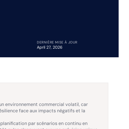
DERNIÈRE MISE À JOUR
April 27, 2026
 un environnement commercial volatil, car
résilience face aux impacts négatifs et la
planification par scénarios en continu en