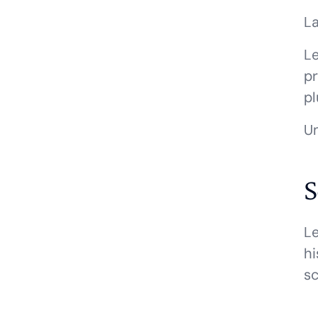
La
Le
pr
pl
Un
S
Le
hi
sc