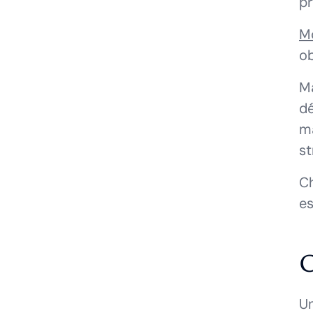
pr
M
ob
Ma
dé
ma
st
Ch
es
C
Un