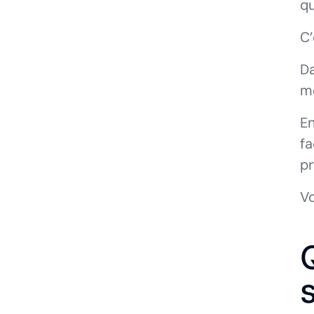
qu
C’
Da
mê
En
fa
pr
Vo