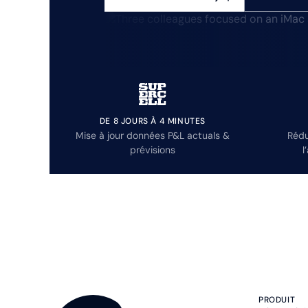
DE 8 JOURS À 4 MINUTES
Mise à jour données P&L actuals &
Rédu
prévisions
l
PRODUIT