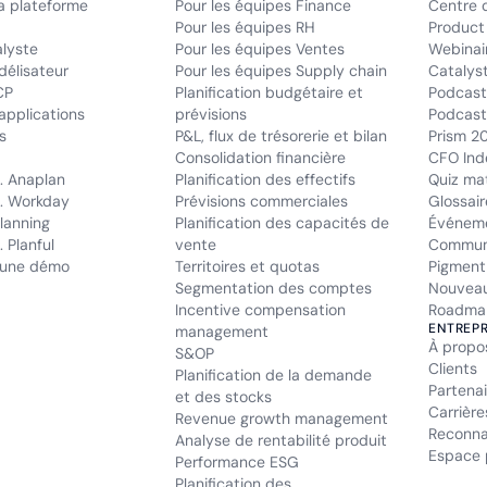
la plateforme
Pour les équipes Finance
Centre 
Pour les équipes RH
Product
alyste
Pour les équipes Ventes
Webinai
délisateur
Pour les équipes Supply chain
Catalys
CP
Planification budgétaire et
Podcast
applications
prévisions
Podcast 
s
P&L, flux de trésorerie et bilan
Prism 2
Consolidation financière
CFO Ind
. Anaplan
Planification des effectifs
Quiz mat
. Workday
Prévisions commerciales
Glossair
lanning
Planification des capacités de
Événem
 Planful
vente
Commun
une démo
Territoires et quotas
Pigment
Segmentation des comptes
Nouveau
Incentive compensation
Roadma
ENTREPR
management
À propo
S&OP
Clients
Planification de la demande
Partenai
et des stocks
Carrière
Revenue growth management
Reconna
Analyse de rentabilité produit
Espace 
Performance ESG
Planification des