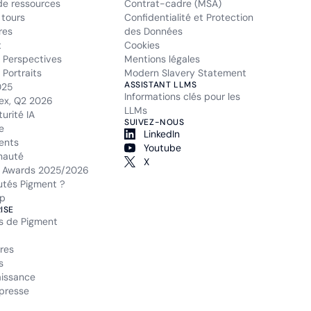
de ressources
Contrat-cadre (MSA)
 tours
Confidentialité et Protection
res
des Données
t
Cookies
 Perspectives
Mentions légales
Portraits
Modern Slavery Statement
ASSISTANT LLMS
025
Informations clés pour les
ex, Q2 2026
LLMs
urité IA
SUIVEZ-NOUS
e
LinkedIn
ents
Youtube
auté
X
 Awards 2025/2026
tés Pigment ?
p
ISE
s de Pigment
res
s
issance
presse