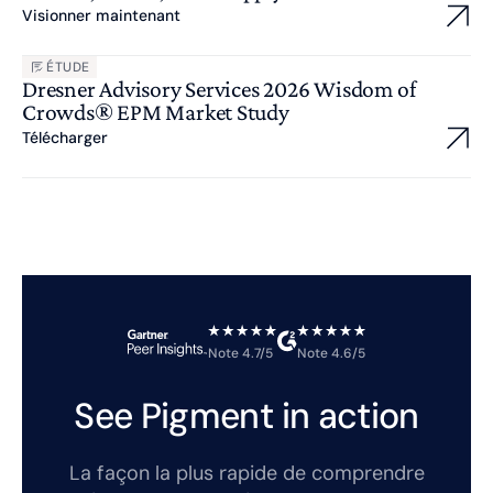
Visionner maintenant
ÉTUDE
Dresner Advisory Services 2026 Wisdom of
Crowds® EPM Market Study
Télécharger
Note 4.7/5
Note 4.6/5
See Pigment in action
La façon la plus rapide de comprendre