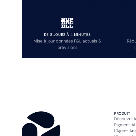
DE 8 JOURS À 4 MINUTES
Mise à jour données P&L actuals &
Rédu
prévisions
l
PRODUIT
Découvrir 
Pigment AI
L'Agent An