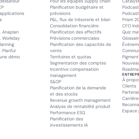
délisateur
Pour les équipes Supply chain
Catalys
CP
Planification budgétaire et
Podcast
applications
prévisions
Podcast 
s
P&L, flux de trésorerie et bilan
Prism 2
Consolidation financière
CFO Ind
. Anaplan
Planification des effectifs
Quiz mat
. Workday
Prévisions commerciales
Glossair
lanning
Planification des capacités de
Événem
 Planful
vente
Commun
une démo
Territoires et quotas
Pigment
Segmentation des comptes
Nouveau
Incentive compensation
Roadma
ENTREPR
management
À propo
S&OP
Clients
Planification de la demande
Partenai
et des stocks
Carrière
Revenue growth management
Reconna
Analyse de rentabilité produit
Espace 
Performance ESG
Planification des
investissements IA