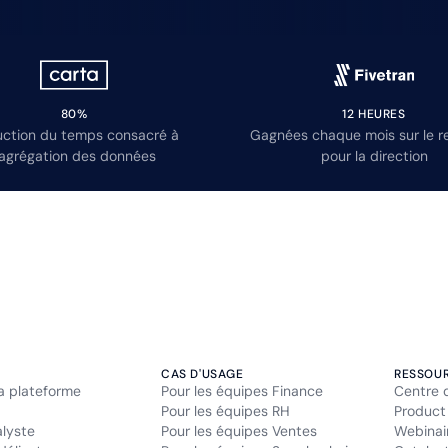
80%
12 HEURES
ction du temps consacré à
Gagnées chaque mois sur le r
’agrégation des données
pour la direction
CAS D'USAGE
RESSOU
la plateforme
Pour les équipes Finance
Centre 
Pour les équipes RH
Product
alyste
Pour les équipes Ventes
Webinai