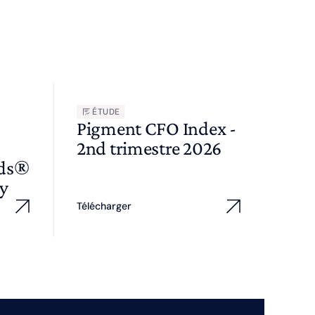
ÉTUDE
Pigment CFO Index -
2nd trimestre 2026
wds®
y
Télécharger