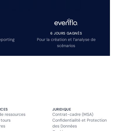
6 JOURS GAGNÉS
eporting
Pour la création et l’analyse de
scénarios
RCES
JURIDIQUE
de ressources
Contrat-cadre (MSA)
 tours
Confidentialité et Protection
res
des Données