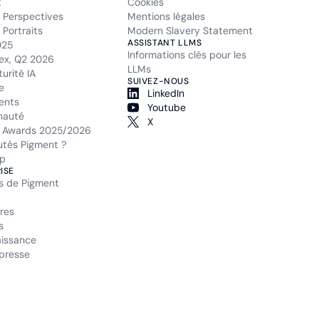
t
Cookies
 Perspectives
Mentions légales
Portraits
Modern Slavery Statement
ASSISTANT LLMS
025
Informations clés pour les
ex, Q2 2026
LLMs
urité IA
SUIVEZ-NOUS
e
LinkedIn
ents
Youtube
auté
X
 Awards 2025/2026
tés Pigment ?
p
ISE
s de Pigment
res
s
issance
presse