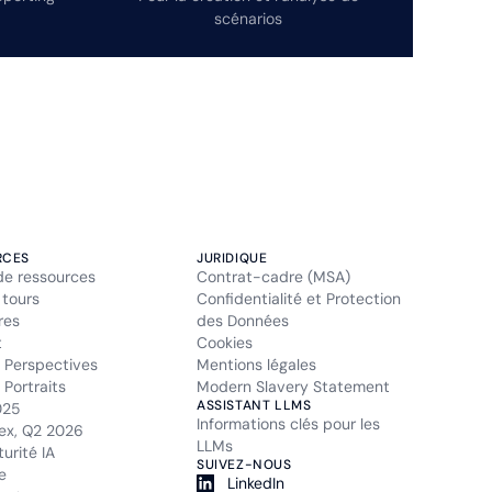
scénarios
RCES
JURIDIQUE
de ressources
Contrat-cadre (MSA)
 tours
Confidentialité et Protection
res
des Données
t
Cookies
 Perspectives
Mentions légales
Portraits
Modern Slavery Statement
ASSISTANT LLMS
025
Informations clés pour les
ex, Q2 2026
LLMs
urité IA
SUIVEZ-NOUS
e
LinkedIn