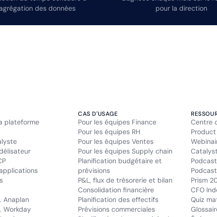
’agrégation des données
pour la direction
CAS D'USAGE
RESSOU
la plateforme
Pour les équipes Finance
Centre 
Pour les équipes RH
Product
alyste
Pour les équipes Ventes
Webinai
délisateur
Pour les équipes Supply chain
Catalys
CP
Planification budgétaire et
Podcast
applications
prévisions
Podcast 
s
P&L, flux de trésorerie et bilan
Prism 2
Consolidation financière
CFO Ind
. Anaplan
Planification des effectifs
Quiz mat
. Workday
Prévisions commerciales
Glossair