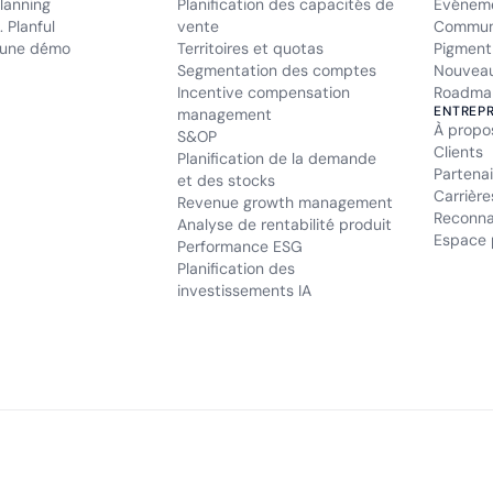
lanning
Planification des capacités de
Événem
 Planful
vente
Commun
une démo
Territoires et quotas
Pigment
Segmentation des comptes
Nouveau
Incentive compensation
Roadma
ENTREPR
management
À propo
S&OP
Clients
Planification de la demande
Partenai
et des stocks
Carrière
Revenue growth management
Reconna
Analyse de rentabilité produit
Espace 
Performance ESG
Planification des
investissements IA