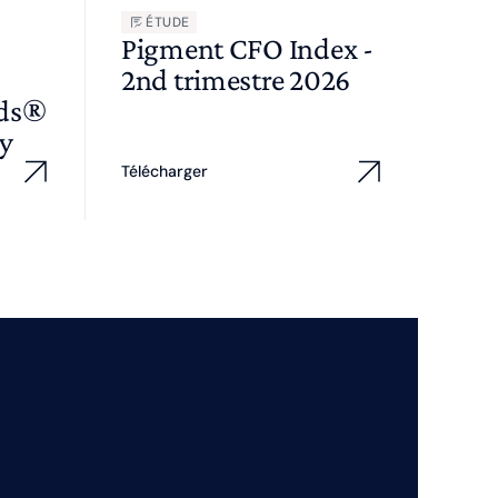
ÉTUDE
Pigment CFO Index -
2nd trimestre 2026
wds®
y
Télécharger