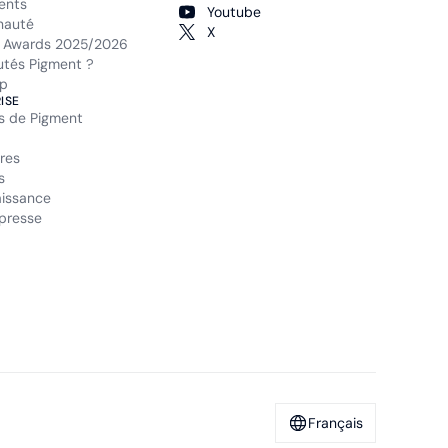
ents
Youtube
auté
X
 Awards 2025/2026
tés Pigment ?
p
ISE
s de Pigment
res
s
issance
presse
Français