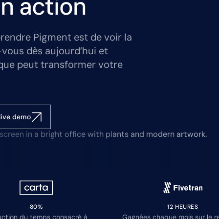
n action
rendre Pigment est de voir la
-vous dès aujourd’hui et
que peut transformer votre
live demo
80%
12 HEURES
ction du temps consacré à
Gagnées chaque mois sur le r