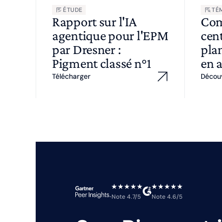
ÉTUDE
TÉ
Rapport sur l'IA
Com
agentique pour l'EPM
cent
par Dresner :
plan
Pigment classé n°1
en 
Télécharger
Décou
Note 4.7/5
Note 4.6/5