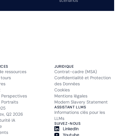
scénarios
RCES
JURIDIQUE
de ressources
Contrat-cadre (MSA)
 tours
Confidentialité et Protection
res
des Données
t
Cookies
 Perspectives
Mentions légales
Portraits
Modern Slavery Statement
ASSISTANT LLMS
025
Informations clés pour les
ex, Q2 2026
LLMs
urité IA
SUIVEZ-NOUS
e
LinkedIn
ents
Youtube