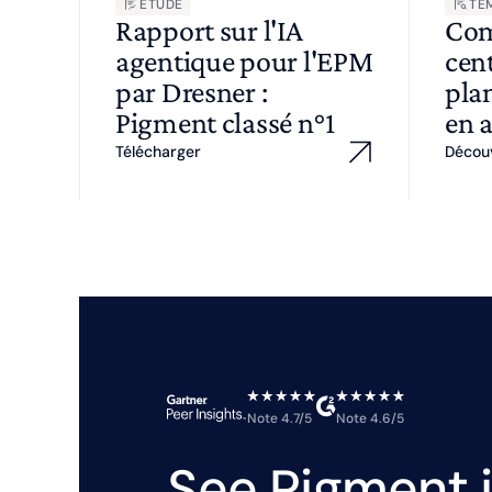
ÉTUDE
TÉ
Rapport sur l'IA
Com
agentique pour l'EPM
cent
par Dresner :
plan
Pigment classé n°1
en 
Télécharger
Décou
Note 4.7/5
Note 4.6/5
See Pigment i