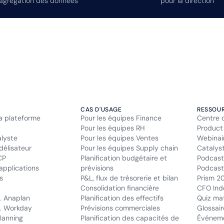
’agrégation des données
pour la direction
CAS D'USAGE
RESSOU
la plateforme
Pour les équipes Finance
Centre 
Pour les équipes RH
Product
alyste
Pour les équipes Ventes
Webinai
délisateur
Pour les équipes Supply chain
Catalys
CP
Planification budgétaire et
Podcast
applications
prévisions
Podcast 
s
P&L, flux de trésorerie et bilan
Prism 2
Consolidation financière
CFO Ind
. Anaplan
Planification des effectifs
Quiz mat
. Workday
Prévisions commerciales
Glossair
lanning
Planification des capacités de
Événem