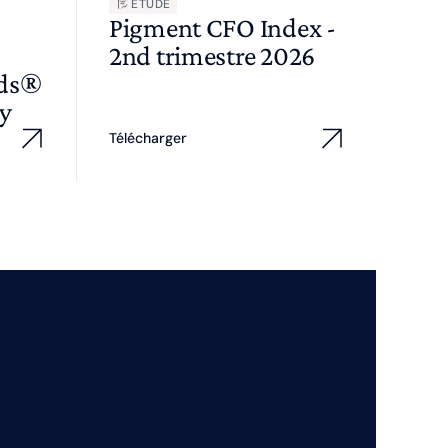
ÉTUDE
Pigment CFO Index -
2nd trimestre 2026
wds®
y
Télécharger