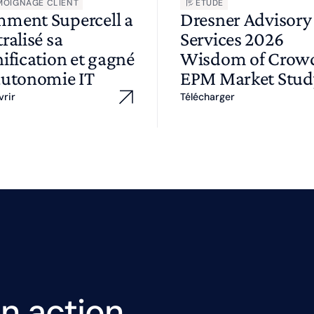
MOIGNAGE CLIENT
ÉTUDE
ment Supercell a
Dresner Advisory
ralisé sa
Services 2026
ification et gagné
Wisdom of Cro
autonomie IT
EPM Market Stud
vrir
Télécharger
n action