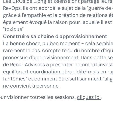
Les CROs de Gong et 6sense ont partagé leurs 
RevOps. Ils ont abordé le sujet de la "guerre d
grâce à l'empathie et la création de relations ét
également évoqué la raison pour laquelle il es
"toxique"...
Construire sa chaîne d'approvisionnement
La bonne chose, au bon moment - cela semble s
rarement le cas, compte tenu du nombre d'équi
processus d'approvisionnement. Dans cette ses
de Rebar Advisors a présenter comment investi
équilibrant coordination et rapidité, mais en ra
fantômes" et comment être suffisamment "align
ne
convient à personne
.
ur visionner toutes les sessions,
cliquez ici
.