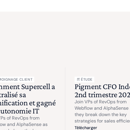
MOIGNAGE CLIENT
ÉTUDE
ment Supercell a
Pigment CFO Inde
ralisé sa
2nd trimestre 20
ification et gagné
Join VPs of RevOps from
Webflow and AlphaSense 
autonomie IT
they break down the key
VPs of RevOps from
strategies for sales efficie
ow and AlphaSense as
Télécharger