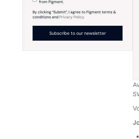
from Pigment.
By clicking “Submit”, I agree to Pigment terms &
conditions and
Privacy Policy.
Av
SW
Vo
Jo