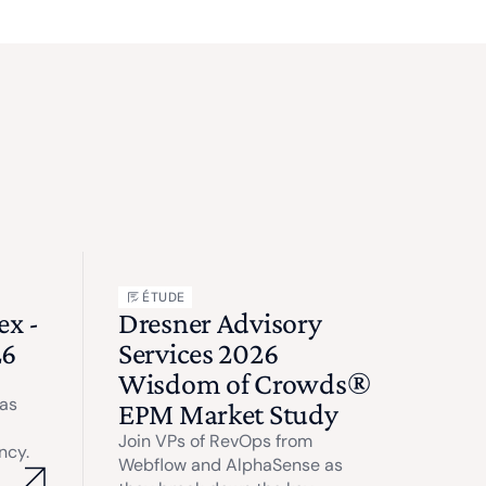
ÉTUDE
x -
Dresner Advisory
26
Services 2026
Wisdom of Crowds®
as
EPM Market Study
Join VPs of RevOps from
ncy.
Webflow and AlphaSense as